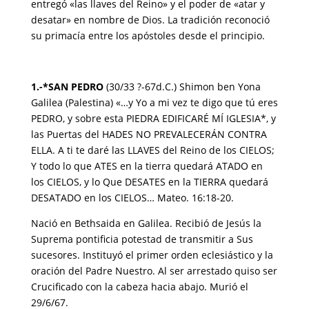
entregó «las llaves del Reino» y el poder de «atar y
desatar» en nombre de Dios. La tradición reconoció
su primacía entre los apóstoles desde el principio.
1.-*SAN PEDRO
(30/33 ?-67d.C.) Shimon ben Yona
Galilea (Palestina) «…y Yo a mi vez te digo que tú eres
PEDRO, y sobre esta PIEDRA EDIFICARÉ MÍ IGLESIA*, y
las Puertas del HADES NO PREVALECERÁN CONTRA
ELLA. A ti te daré las LLAVES del Reino de los CIELOS;
Y todo lo que ATES en la tierra quedará ATADO en
los CIELOS, y lo Que DESATES en la TIERRA quedará
DESATADO en los CIELOS… Mateo. 16:18-20.
Nació en Bethsaida en Galilea. Recibió de Jesús la
Suprema pontificia potestad de transmitir a Sus
sucesores. Instituyó el primer orden eclesiástico y la
oración del Padre Nuestro. Al ser arrestado quiso ser
Crucificado con la cabeza hacia abajo. Murió el
29/6/67.