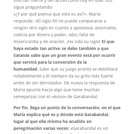
sido tan fuerte y tan activo como hoy en día». Eltz
sigue preguntando:
«¿Y por qué piensa que esto es así?». María
responde: «El siglo XX no puede compararse a
ningún otro siglo en cuanto a apostasía, asesinatos,
codicia por dinero y poder, odio, falta de
misericordia y de oración. ¡Ha sido su siglo!
El que
haya estado tan activo se debe también a que
Satanás sabe que un gran evento está por ocurrir
que servirá para la conversión de la
humanidad.
Sabe que su juego pronto se debilitará
notablemente y él siempre da su grito más fuerte
antes de ser derrotado». De nuevo la respuesta de
María apunta hacia algo que tiene muchas
semejanzas con el «Aviso» de Garabandal.
Por fin, llega un punto de la conversación, en el que
María explica qué es y dónde está Garabandal,
lugar al que ella misma ha acudido en
peregrinación varias veces:
«Garabandal es un