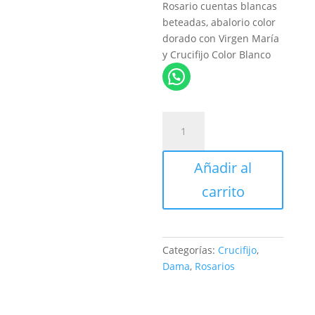
Rosario cuentas blancas
beteadas, abalorio color
dorado con Virgen María
y Crucifijo Color Blanco
Rosario
cuentas
blancas
Añadir al
beteadas
Cruz
carrito
Blanca
cantidad
Categorías:
Crucifijo
,
Dama
,
Rosarios