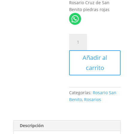
Rosario Cruz de San
Benito piedras rojas
Rosario
Cruz
de
Añadir al
San
Benito
carrito
piedras
rojas
cantidad
Categorías:
Rosario San
Benito
,
Rosarios
Descripción