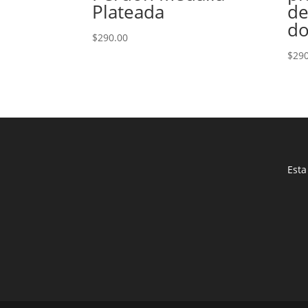
Plateada
de
do
$
290.00
$
290
Esta