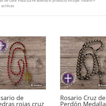
 de color Plata (La Fe Buena) El producto incluye: rosario +
 acrilicas
sario de
Rosario Cruz de
edras rojas cruz
Perdón Medalla