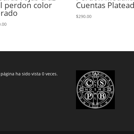
l perdon color
Cuentas Platea
rado
$
290.00
.00
 página ha sido vista 0 veces.