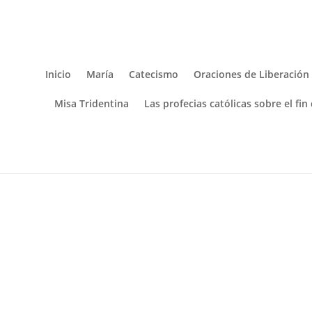
Inicio
María
Catecismo
Oraciones de Liberación
Misa Tridentina
Las profecias católicas sobre el fin
Inicio
/
Tienda
/
Rosarios
/
Rosario San Benito
/