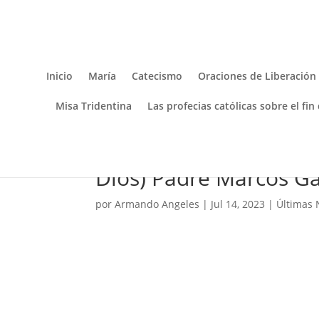
Inicio
María
Catecismo
Oraciones de Liberación
Misa Tridentina
Las profecias católicas sobre el fin
¡Cuidado! con ofender 
Dios) Padre Marcos Ga
por
Armando Angeles
|
Jul 14, 2023
|
Últimas 