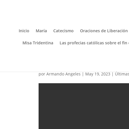
Inicio
María
Catecismo
Oraciones de Liberación
Misa Tridentina
Las profecias católicas sobre el fin
El Inmaculado Corazón
por
Armando Angeles
|
May 19, 2023
|
Últimas