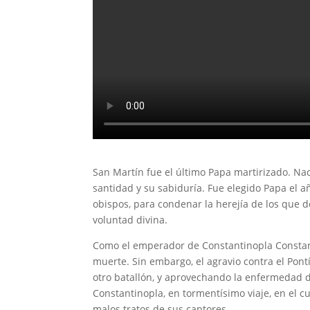
San Martín fue el último Papa martirizado. Naci
santidad y su sabiduría. Fue elegido Papa el 
obispos, para condenar la herejía de los que 
voluntad divina.
Como el emperador de Constantinopla Constante
muerte. Sin embargo, el agravio contra el Pon
otro batallón, y aprovechando la enfermedad del
Constantinopla, en tormentísimo viaje, en el 
malos tratos de sus captores.