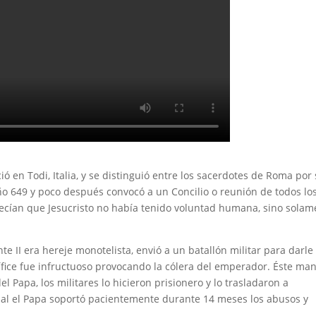
ó en Todi, Italia, y se distinguió entre los sacerdotes de Roma por
año 649 y poco después convocó a un Concilio o reunión de todos lo
decían que Jesucristo no había tenido voluntad humana, sino solam
 II era hereje monotelista, envió a un batallón militar para darle
tífice fue infructuoso provocando la cólera del emperador. Éste ma
 Papa, los militares lo hicieron prisionero y lo trasladaron a
cual el Papa soportó pacientemente durante 14 meses los abusos y