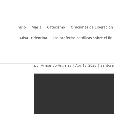
Inicio
María
Catecismo
Oraciones de Liberación
Misa Tridentina
Las profecias católicas sobre el fin
San Martín I 13 DE AB
por
Armando Angeles
|
Abr 13, 2023
|
Santora