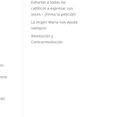
Exhortar a todos los
católicos a expresar sus
voces – ¡Firma la petición!
La Virgen María nos ayuda
siempre!
Revolución y
Contrarrevolución
 su
s
ente
ndó